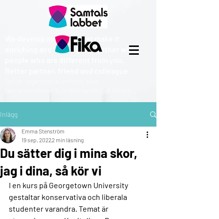
We develop methods that make it
enriching and fun to get together with
people who are different from you.
Better partner, friend and colleague
Better organization without silos
Better society with understanding of others
Inlägg
Emma Stenström
19 sep. 2022
2 min läsning
Du sätter dig i mina skor,
jag i dina, så kör vi
I en kurs på Georgetown University 
gestaltar konservativa och liberala 
studenter varandra. Temat är 