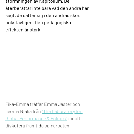
stormningen av Kapitolium. De 
återberättar inte bara vad den andra har 
sagt, de sätter sig i den andras skor, 
bokstavligen. Den pedagogiska 
effekten är stark. 
Fika-Emma träffar Emma Jaster och
Ijeoma Njaka från 
”The Laboratory for 
Global Performance & Politics”
 för att 
diskutera framtida samarbeten. 